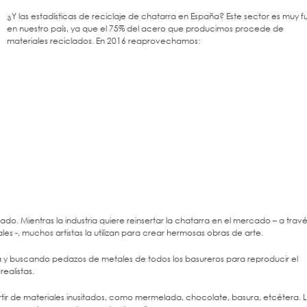
¿Y las estadísticas de reciclaje de chatarra en España? Este sector es muy f
en nuestro país, ya que el 75% del acero que producimos procede de
materiales reciclados. En 2016 reaprovechamos:
do. Mientras la industria quiere reinsertar la chatarra en el mercado – a trav
les -, muchos artistas la utilizan para crear hermosas obras de arte.
eza y buscando pedazos de metales de todos los basureros para reproducir el
ealistas.
artir de materiales inusitados, como mermelada, chocolate, basura, etcétera. 