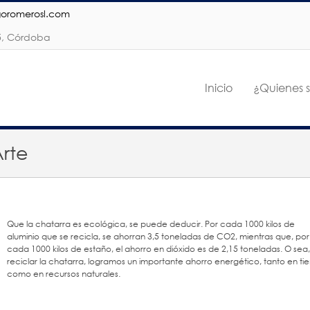
goromerosl.com
05, Córdoba
Inicio
¿Quienes 
Arte
Que la chatarra es ecológica, se puede deducir. Por cada 1000 kilos de
aluminio que se recicla, se ahorran 3,5 toneladas de CO2, mientras que, por
cada 1000 kilos de estaño, el ahorro en dióxido es de 2,15 toneladas. O sea,
reciclar la chatarra, logramos un importante ahorro energético, tanto en t
como en recursos naturales.