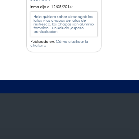
inma dijo el
12/08/2014
:
Hola quisiera saber si recogeis las
latas y las chapas de latas de
resfresco, las chapas son aluminio
tambien ...un saludo ,espero
contestacion.
Publicado en:
Cómo clasificar la
chatarra