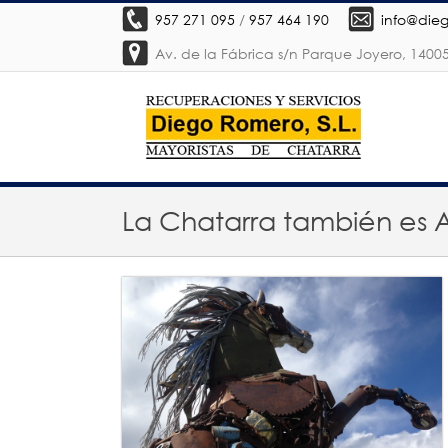
957 271 095
/
957 464 190
info@die
Av. de la Fábrica s/n Parque Joyero, 140
La Chatarra también es 