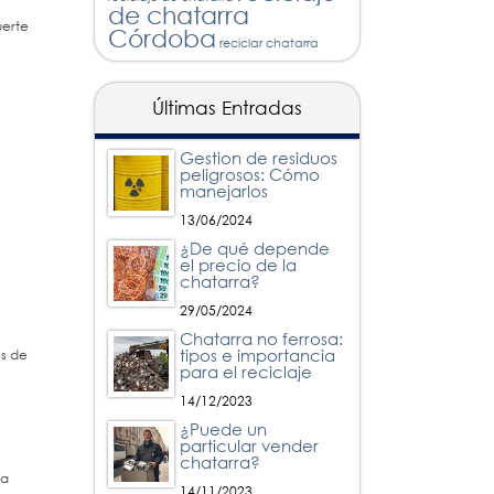
de chatarra
uerte
Córdoba
reciclar chatarra
Últimas Entradas
Gestion de residuos
peligrosos: Cómo
manejarlos
13/06/2024
¿De qué depende
el precio de la
chatarra?
29/05/2024
Chatarra no ferrosa:
tipos e importancia
és de
para el reciclaje
14/12/2023
¿Puede un
particular vender
chatarra?
La
14/11/2023