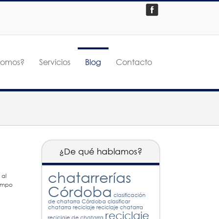
somos?
Servicios
Blog
Contacto
¿De qué hablamos?
chatarrerías
 al
iempo
Córdoba
clasificación
de chatarra Córdoba
clasificar
chatarra
reciclaje
reciclaje chatarra
reciclaje
reciclaje de chatarra