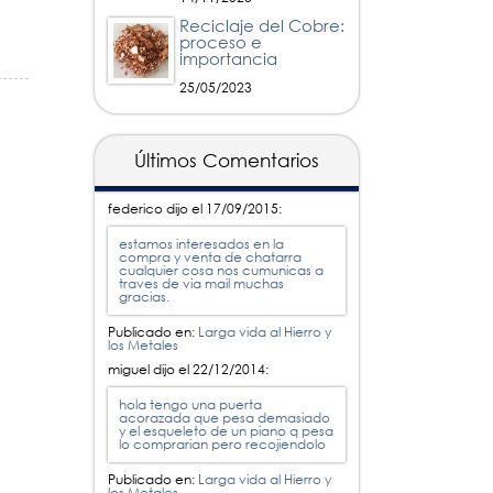
Reciclaje del Cobre:
proceso e
importancia
25/05/2023
Últimos Comentarios
federico dijo el
17/09/2015
:
estamos interesados en la
compra y venta de chatarra
cualquier cosa nos cumunicas a
traves de via mail muchas
gracias.
Publicado en:
Larga vida al Hierro y
los Metales
miguel dijo el
22/12/2014
:
hola tengo una puerta
acorazada que pesa demasiado
y el esqueleto de un piano q pesa
lo comprarian pero recojiendolo
Publicado en:
Larga vida al Hierro y
los Metales