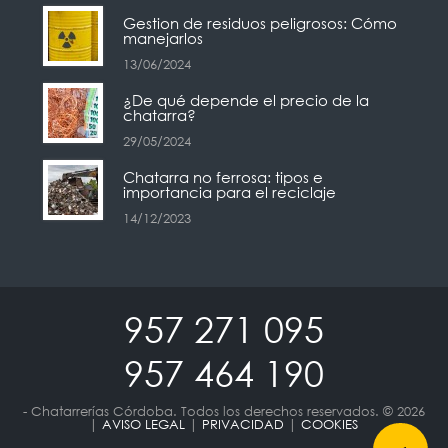
Gestion de residuos peligrosos: Cómo
manejarlos
13/06/2024
¿De qué depende el precio de la
chatarra?
29/05/2024
Chatarra no ferrosa: tipos e
importancia para el reciclaje
14/12/2023
957 271 095
957 464 190
- Chatarrerías Córdoba. Todos los derechos reservados. © 2026
|
AVISO LEGAL
|
PRIVACIDAD
|
COOKIES