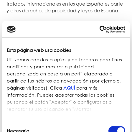
tratados internacionales en los que España es parte
y otros derechos de propiedad y leyes de España.
En el caso de que un usuario o un tercero
consideren que se ha producido una violación de
sus legítimos derechos de propiedad intelectual por
la introducción de un determinado contenido en la
web, deberá notificar dicha circunstancia a
Esta página web usa cookies
info@diegoromerosl.com indicando:
Utilizamos cookies propias y de terceros para fines
analíticos y para mostrarte publicidad
Datos personales del interesado titular de los
personalizada en base a un perfil elaborado a
derechos presuntamente infringidos, o indicar la
partir de tus hábitos de navegación (por ejemplo,
representación con la que actúa en caso de que
páginas visitadas). Clica
AQUÍ
para más
la reclamación la presente un tercero distinto del
información. Puedes aceptar todas las cookies
interesado.
pulsando el botón "Aceptar" o configurarlas o
Señalar los contenidos protegidos por los
rechazar su uso clicando en "Mostrar
derechos de propiedad intelectual y su ubicación
configuración".
en la web, la acreditación de los derechos de
propiedad intelectual señalados y declaración
Selección
expresa en la que el interesado se responsabiliza
Necesario