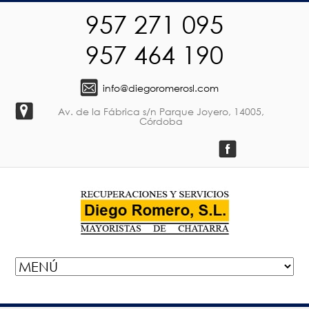
957 271 095
957 464 190
info@diegoromerosl.com
Av. de la Fábrica s/n Parque Joyero, 14005,
Córdoba