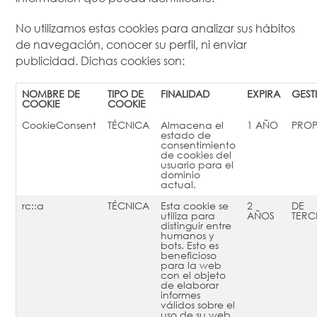
No utilizamos estas cookies para analizar sus hábitos
de navegación, conocer su perfil, ni enviar
publicidad. Dichas cookies son:
NOMBRE DE
TIPO DE
FINALIDAD
EXPIRA
GEST
COOKIE
COOKIE
CookieConsent
TÉCNICA
Almacena el
1 AÑO
PROP
estado de
consentimiento
de cookies del
usuario para el
dominio
actual.
rc::a
TÉCNICA
Esta cookie se
2
DE
utiliza para
AÑOS
TERC
distinguir entre
humanos y
bots. Esto es
beneficioso
para la web
con el objeto
de elaborar
informes
válidos sobre el
uso de su web.