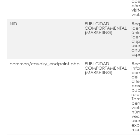
ace
cómo
visi
web
NID
PUBLICIDAD
Reg
COMPORTAMENTAL
ide
(MARKETING)
úni
ide
dis
usu
anu
espe
common/cavalry_endpoint.php
PUBLICIDAD
Re
COMPORTAMENTAL
inf
(MARKETING)
com
del
dif
par
pub
rel
Tam
per
web 
núm
vec
usu
exp
mis