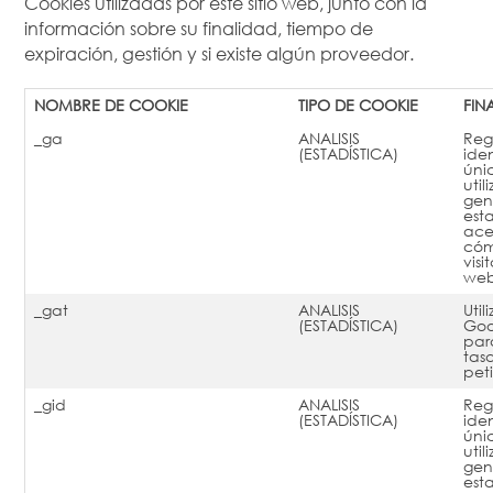
Cookies utilizadas por este sitio web, junto con la
información sobre su finalidad, tiempo de
expiración, gestión y si existe algún proveedor.
NOMBRE DE COOKIE
TIPO DE COOKIE
FIN
_ga
ANALISIS
Reg
(ESTADÍSTICA)
ide
úni
util
gen
esta
ace
cómo
visi
web
_gat
ANALISIS
Util
(ESTADÍSTICA)
Goo
par
tas
pet
_gid
ANALISIS
Reg
(ESTADÍSTICA)
ide
úni
util
gen
esta