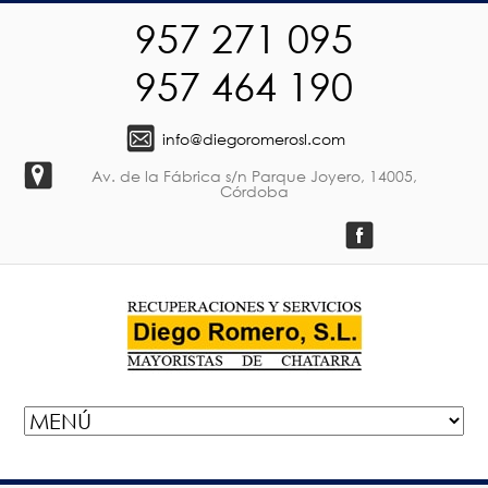
957 271 095
957 464 190
info@diegoromerosl.com
Av. de la Fábrica s/n Parque Joyero, 14005,
Córdoba