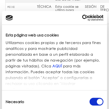
rc::c
TÉCNICA
Esta cookie se
SESIÓN
DE
utiliza para
TERC
distinguir entre
humanos y
bots.
Además, se recopilarán datos personales a través
Esta página web usa cookies
de este sitio web, en el caso de que quiera
Utilizamos cookies propias y de terceros para fines
registrarse, de forma voluntaria, con el fin de utilizar
los servicios que ponemos a su disposición o para
analíticos y para mostrarte publicidad
recibir información sobre contenidos de su interés.
personalizada en base a un perfil elaborado a
partir de tus hábitos de navegación (por ejemplo,
Cookies de terceros
páginas visitadas). Clica
AQUÍ
para más
información. Puedes aceptar todas las cookies
Este sitio web utiliza cookies de terceros. Podrá
pulsando el botón "Aceptar" o configurarlas o
acceder a su política de cookies en el enlace que se
rechazar su uso clicando en "Mostrar
indica a continuación:
configuración".
Selección
Google LLC
: https://www.google.es/intl/es-
Necesario
de
ES/policies/technologies/cookies/
consentimiento