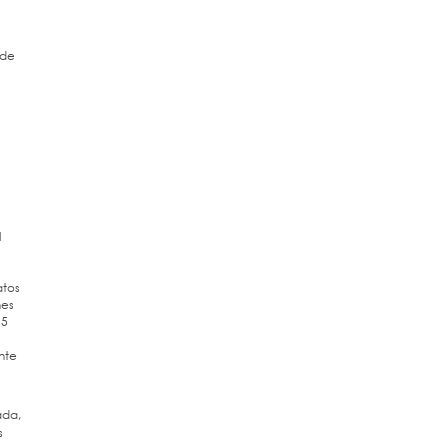
 de
l
atos
nes
 5
nte
ada,
s