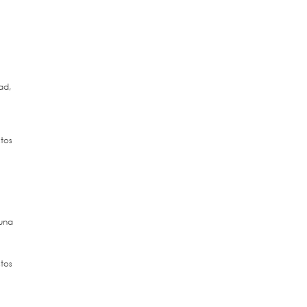
ad,
tos
guna
tos