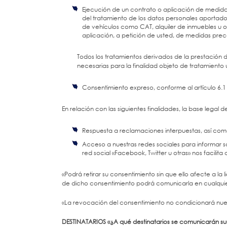
Ejecución de un contrato o aplicación de medidas
del tratamiento de los datos personales aportados
de vehículos como CAT, alquiler de inmuebles u ot
aplicación, a petición de usted, de medidas prec
Todos los tratamientos derivados de la prestación d
necesarias para la finalidad objeto de tratamiento u
Consentimiento expreso, conforme al artículo 6.1
En relación con las siguientes finalidades, la base legal
Respuesta a reclamaciones interpuestas, así como
Acceso a nuestras redes sociales para informar sob
red social «Facebook, Twitter u otras» nos facilita
«Podrá retirar su consentimiento sin que ello afecte a la 
de dicho consentimiento podrá comunicarla en cualq
«La revocación del consentimiento no condicionará nues
DESTINATARIOS «¿A qué destinatarios se comunicarán su