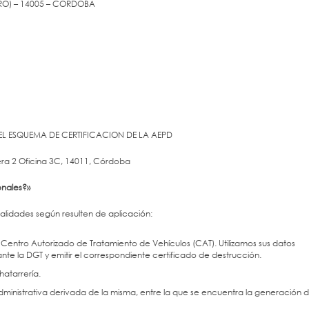
YERO) – 14005 – CÓRDOBA
L ESQUEMA DE CERTIFICACION DE LA AEPD
era 2 Oficina 3C, 14011, Córdoba
onales?»
nalidades según resulten de aplicación:
Centro Autorizado de Tratamiento de Vehículos (CAT). Utilizamos sus datos
nte la DGT y emitir el correspondiente certificado de destrucción.
atarrería.
ministrativa derivada de la misma, entre la que se encuentra la generación 