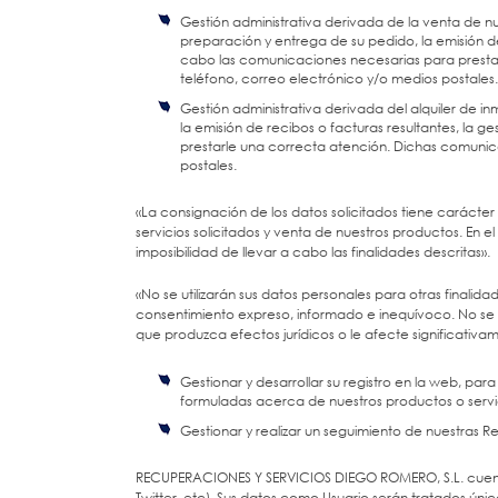
Gestión administrativa derivada de la venta de nu
preparación y entrega de su pedido, la emisión de
cabo las comunicaciones necesarias para prestar
teléfono, correo electrónico y/o medios postales.
Gestión administrativa derivada del alquiler de in
la emisión de recibos o facturas resultantes, la 
prestarle una correcta atención. Dichas comunica
postales.
«La consignación de los datos solicitados tiene carácter 
servicios solicitados y venta de nuestros productos. En 
imposibilidad de llevar a cabo las finalidades descritas».
«No se utilizarán sus datos personales para otras finalida
consentimiento expreso, informado e inequívoco. No se r
que produzca efectos jurídicos o le afecte significativa
Gestionar y desarrollar su registro en la web, pa
formuladas acerca de nuestros productos o servi
Gestionar y realizar un seguimiento de nuestras Re
RECUPERACIONES Y SERVICIOS DIEGO ROMERO, S.L. cuenta c
Twitter, etc). Sus datos como Usuario serán tratados ún