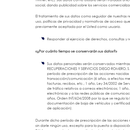
social, dando publicidad sobre los servicios comercializ
El tratamiento de sus datos como seguidor de nuestras r
uso, políticas de privacidad y normativas de acceso qu
previamente aceptada por el Usted como usuario.
Responder al ejercicio de derechos, consultas y 
«¿Por cuánto tiempo se conservarán sus datos?»
Sus datos personales serán conservados mientras
RECUPERACIONES Y SERVICIOS DIEGO ROMERO, S.L. y
período de prescripción de las acciones nacidas de
transacción/comunicación (6 años, a efectos merc
facturas, recibos, etc.; 1 año, Ley 34/2002 de Se
de tráfico relativos a correos electrónicos; 1 añ
electrónicas y a las redes públicas de comunicacio
años, Orden INT/624/2008 por la que se regula la b
documentación de baja de vehículos y certificad
de aplicación).
Durante dicho período de prescripción de las accione
sin darle ningún uso, excepto para la puesta a disposición 