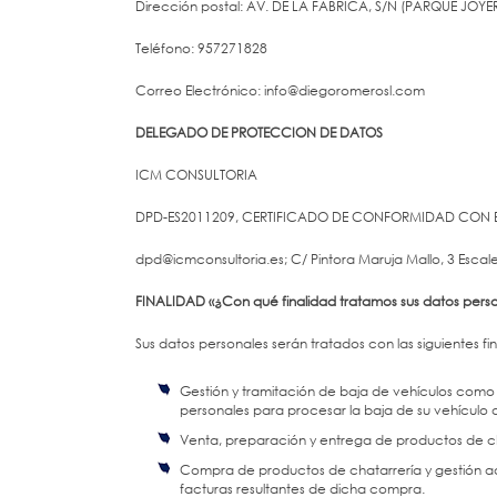
Dirección postal: AV. DE LA FABRICA, S/N (PARQUE JO
Teléfono: 957271828
Correo Electrónico: info@diegoromerosl.com
DELEGADO DE PROTECCION DE DATOS
ICM CONSULTORIA
DPD-ES2011209, CERTIFICADO DE CONFORMIDAD CON E
dpd@icmconsultoria.es; C/ Pintora Maruja Mallo, 3 Escal
FINALIDAD «¿Con qué finalidad tratamos sus datos pers
Sus datos personales serán tratados con las siguientes fi
Gestión y tramitación de baja de vehículos como 
personales para procesar la baja de su vehículo a
Venta, preparación y entrega de productos de ch
Compra de productos de chatarrería y gestión ad
facturas resultantes de dicha compra.