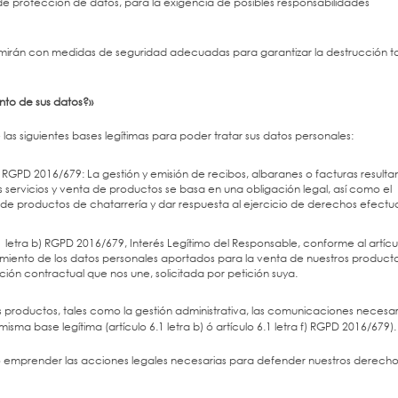
de protección de datos, para la exigencia de posibles responsabilidades
primirán con medidas de seguridad adecuadas para garantizar la destrucción to
nto de sus datos?»
s siguientes bases legítimas para poder tratar sus datos personales:
) RGPD 2016/679: La gestión y emisión de recibos, albaranes o facturas resulta
servicios y venta de productos se basa en una obligación legal, así como el
de productos de chatarrería y dar respuesta al ejercicio de derechos efect
1 letra b) RGPD 2016/679, Interés Legítimo del Responsable, conforme al artícu
atamiento de los datos personales aportados para la venta de nuestros product
ación contractual que nos une, solicitada por petición suya.
s productos, tales como la gestión administrativa, las comunicaciones necesar
misma base legítima (artículo 6.1 letra b) ó artículo 6.1 letra f) RGPD 2016/679).
/o emprender las acciones legales necesarias para defender nuestros derecho