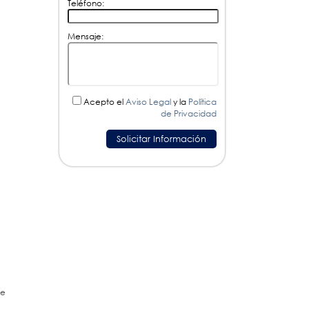
Teléfono:
Mensaje:
Acepto el
Aviso Legal
y la
Política
de Privacidad
de