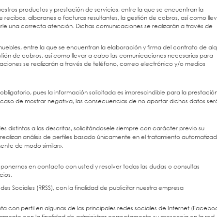
estros productos y prestación de servicios, entre la que se encuentran la
 recibos, albaranes o facturas resultantes, la gestión de cobros, así como lle
le una correcta atención. Dichas comunicaciones se realizarán a través de
muebles, entre la que se encuentran la elaboración y firma del contrato de alqu
gestión de cobros, así como llevar a cabo las comunicaciones necesarias para
ciones se realizarán a través de teléfono, correo electrónico y/o medios
obligatorio, pues la información solicitada es imprescindible para la prestació
el caso de mostrar negativa, las consecuencias de no aportar dichos datos será
des distintas a las descritas, solicitándosele siempre con carácter previo su
ealizan análisis de perfiles basado únicamente en el tratamiento automatiza
mente de modo similar».
ra ponernos en contacto con usted y resolver todas las dudas o consultas
cios.
des Sociales (RRSS), con la finalidad de publicitar nuestra empresa
on perfil en algunas de las principales redes sociales de Internet (Facebo
icamente con la finalidad de administrar correctamente su presencia en la red