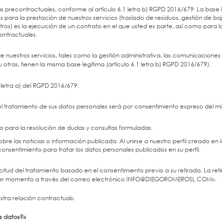
 precontractuales, conforme al artículo 6.1 letra b) RGPD 2016/679: La base 
 para la prestación de nuestros servicios (traslado de residuos, gestión de ba
ros) es la ejecución de un contrato en el que usted es parte, así como para l
ontractuales.
e nuestros servicios, tales como la gestión administrativa, las comunicaciones
 otras, tienen la misma base legítima (artículo 6.1 letra b) RGPD 2016/679).
 letra a) del RGPD 2016/679:
 del tratamiento de sus datos personales será por consentimiento expreso del m
 para la resolución de dudas y consultas formuladas.
re las noticias o información publicada. Al unirse a nuestro perfil creado en 
 consentimiento para tratar los datos personales publicados en su perfil.
licitud del tratamiento basado en el consentimiento previo a su retirada. La ret
uier momento a través del correo electrónico INFO@DIEGOROMEROSL.COM».
tra relación contractual».
s datos?»