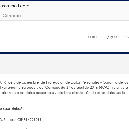
goromerosl.com
05, Córdoba
Inicio
¿Quienes 
018, de 5 de diciembre, de Protección de Datos Personales y Garantía de los
 Parlamento Europeo y del Consejo, de 27 de abril de 2016 (RGPD), relativo a 
tratamiento de datos personales y a la libre circulación de estos datos, se le
de sus datos?»
 S.L. con CIF B14729099