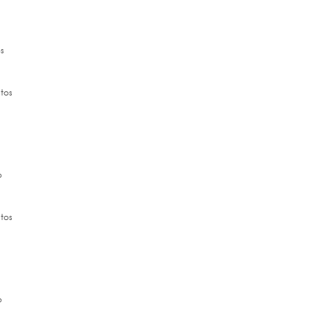
os
tos
o
tos
o