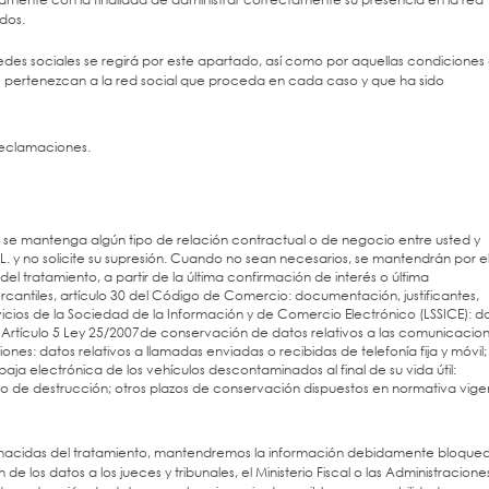
ados.
edes sociales se regirá por este apartado, así como por aquellas condiciones
e pertenezcan a la red social que proceda en cada caso y que ha sido
reclamaciones.
 se mantenga algún tipo de relación contractual o de negocio entre usted y
 no solicite su supresión. Cuando no sean necesarios, se mantendrán por e
l tratamiento, a partir de la última confirmación de interés o última
antiles, artículo 30 del Código de Comercio: documentación, justificantes,
rvicios de la Sociedad de la Información y de Comercio Electrónico (LSSICE): d
o, Artículo 5 Ley 25/2007de conservación de datos relativos a las comunicacio
nes: datos relativos a llamadas enviadas o recibidas de telefonía fija y móvil;
aja electrónica de los vehículos descontaminados al final de su vida útil:
o de destrucción; otros plazos de conservación dispuestos en normativa vige
s nacidas del tratamiento, mantendremos la información debidamente bloque
de los datos a los jueces y tribunales, el Ministerio Fiscal o las Administracione