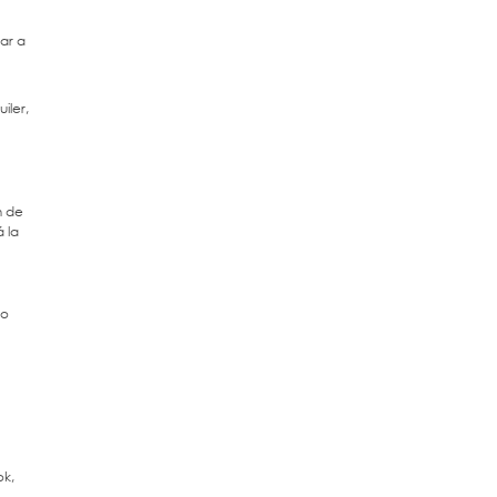
var a
iler,
n de
 la
do
ok,