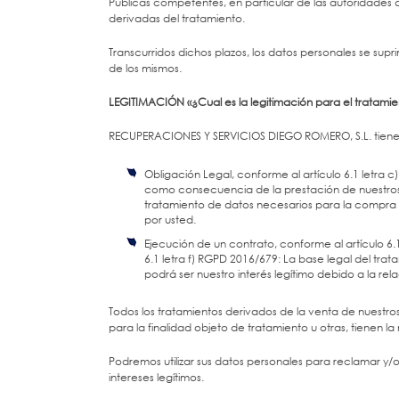
Públicas competentes, en particular de las autoridades 
derivadas del tratamiento.
Transcurridos dichos plazos, los datos personales se su
de los mismos.
LEGITIMACIÓN «¿Cual es la legitimación para el tratamie
RECUPERACIONES Y SERVICIOS DIEGO ROMERO, S.L. tiene la
Obligación Legal, conforme al artículo 6.1 letra c
como consecuencia de la prestación de nuestros 
tratamiento de datos necesarios para la compra 
por usted.
Ejecución de un contrato, conforme al artículo 6.
6.1 letra f) RGPD 2016/679: La base legal del tr
podrá ser nuestro interés legítimo debido a la rel
Todos los tratamientos derivados de la venta de nuestro
para la finalidad objeto de tratamiento u otras, tienen la 
Podremos utilizar sus datos personales para reclamar y
intereses legítimos.