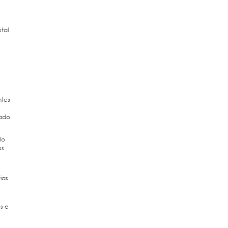
tal
ntes
uado
lo
os
ias
s e