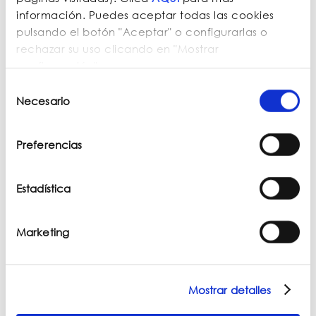
grúa chatarrera, prensa compactadora de
información. Puedes aceptar todas las cookies
chatarra
o
pulpo manipulador de chatarra
, entre
pulsando el botón "Aceptar" o configurarlas o
otras máquinas.
rechazar su uso clicando en "Mostrar
configuración".
Selección
Necesario
de
consentimiento
Solicitar Información
Preferencias
Nombre:
Estadística
Email:
Marketing
Teléfono:
Mensaje:
Mostrar detalles