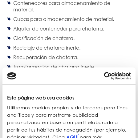
Contenedores para almacenamiento de
material.
Cubas para almacenamiento de material.
Alquiler de contenedor para chatarra.
Clasificación de chatarra.
Reciclaje de chatarra inerte.
Recuperación de chatarra.
Transformación de chatarra inerte.
Tratamiento chatarra inerte.
Subasta de chatarra.
Venta al mayor de chatarra.
Esta página web usa cookies
Utilizamos cookies propias y de terceros para fines
Además, trabajamos con la mejor
maquinaria de
analíticos y para mostrarte publicidad
chatarrería
para garantizar un servicio eficaz a
personalizada en base a un perfil elaborado a
nuestros clientes. En nuestras instalaciones
partir de tus hábitos de navegación (por ejemplo,
disponemos de
equipo de pesaje para chatarra,
páginas visitadas). Clica
AQUÍ
para más