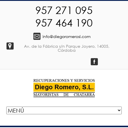
957 271 095
957 464 190
info@diegoromerosl.com
Av. de la Fábrica s/n Parque Joyero, 14005,
Córdoba